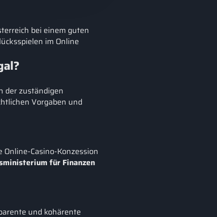
sterreich bei einem guten
-für-Schritt-
Glücksspielen im Online
gal?
 österreichische
von der zuständigen
chtlichen Vorgaben und
play
ne Online-Casino-Konzession
ministerium für Finanzen
sparente und kohärente