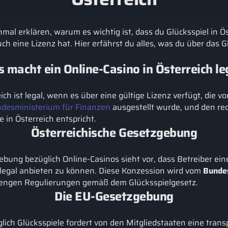
 Spielens in legalen Online Casinos in Österreich
nmal erklären, warum es wichtig ist, dass du Glücksspiel in Ö
nem legalen Online-Casino in Österreich? Eine Schritt
uch eine Lizenz hat. Hier erfährst du alles, was du über das 
to Erstellung beim Anbieter
 macht ein Online-Casino in Österreich le
 5 der besten legalen und sicheren Online Casinos für
ich ist legal, wenn es über eine gültige Lizenz verfügt, die 
desministerium für Finanzen
ausgestellt wurde, und den re
e in Österreich entspricht.
en zu warum Glücksspiel in Österreich legal ist
Österreichische Gesetzgebung
e-Anbieter mit hochwertige Spiele und fairem Game
ebung bezüglich Online-Casinos sieht vor, dass Betreiber ei
 legal anbieten zu können. Diese Konzession wird vom
Bundes
trengen Regulierungen gemäß dem Glücksspielgesetz.
romotionen in legalen Online Casinos im Internet
Die EU-Gesetzgebung
n bei legalen Online Casinos
ich Glücksspiele fordert von den Mitgliedstaaten eine tran