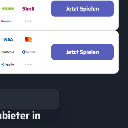
Jetzt Spielen
Jetzt Spielen
bieter in