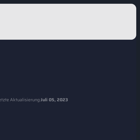
etzte Aktualisierung:
Juli 05, 2023