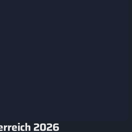
terreich 2026