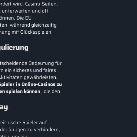
dert wird. Casino-Seiten,
z unterwerfen und oft
önnen. Die EU-
ten, während gleichzeitig
hang mit Glücksspielen
gulierung
ntscheidende Bedeutung für
rn ein sicheres und faires
Aktivitäten gewährleisten.
pieler in Online-Casinos zu
men spielen können
, die den
lay
eichische Spieler auf
derjährigen zu verhindern,
eten, um ein