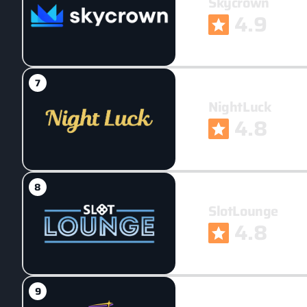
Skycrown
4.9
NightLuck
4.8
SlotLounge
4.8