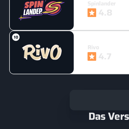
Spinlander
4.8
Rivo
4.7
Das Vers
Das Verstehen von leg