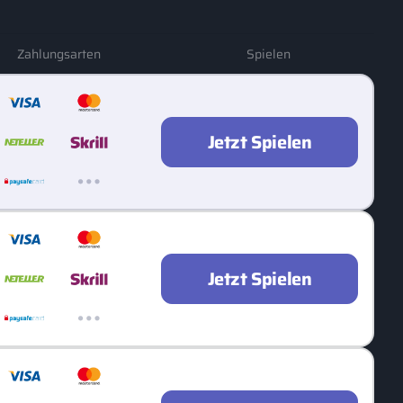
Zahlungsarten
Spielen
Jetzt Spielen
Jetzt Spielen