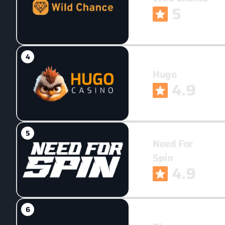
5
Hugo
4.9
Need For
Spin
4.9