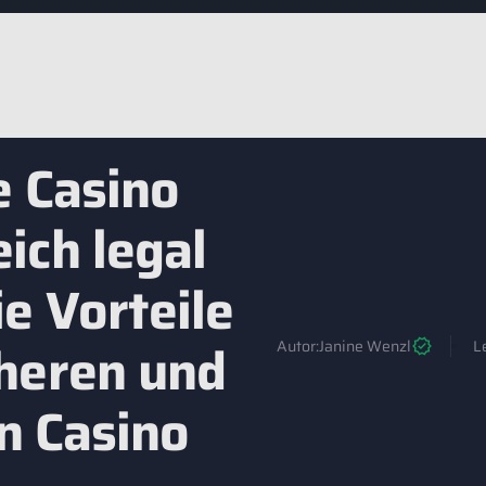
e Casino
ich legal
e Vorteile
heren und
Autor:
Janine Wenzl
L
n Casino