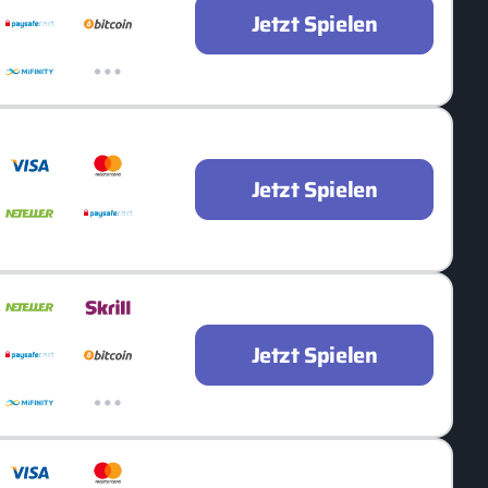
Jetzt Spielen
Jetzt Spielen
Jetzt Spielen